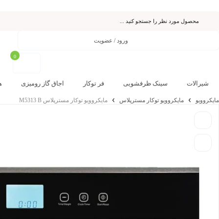
ورود / عضویت
0
شیرالات
سینک ظرفشویی
فر توکار
اجاق گاز رومیزی
ه
مایکروویو
مایکروویو توکار مسترپلاس
مایکروویو توکار مسترپلاس M5313 B