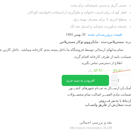
سینی گریل و سینی شیشه‌ای برای پخت
قفل کودک برای امنیت خانواده و جلوگیری از استفاده ناخواسته کودکان
سطح انرژی A برای مصرف بهینه برق
شیشه سکوریت مشکی و استیل ضد لک
قیمت بروزرسـانی شده :
20 بهمن 1404
برند:
مسترپلاس
دسته :
مایکروویو توکار مسترپلاس
تمام مدلهای ارسالی توسط فروشگاه ما داخل بسته بندی کارخانه میباشد . داخل کارتن 
ضمانت نامه از طرف کارخانه اقدام گردد.
اطلاع از دسترسی تماس بگیرید
۵۴,۹۶۰,۰۰۰
۵۷,۸۶۰,۰۰۰
ریال
افزودن به سبد خرید
امکــان ارســال به تمــام شهرهای کشـــور
ضمانت مادم العمــر اصالت تمام محصــولات
ارتـباط با بخـش فـــروش
ثبـت سفارش از طریق واتسـاپ
نقد و بررسی اجمالی
Microwave masterplus 3513B