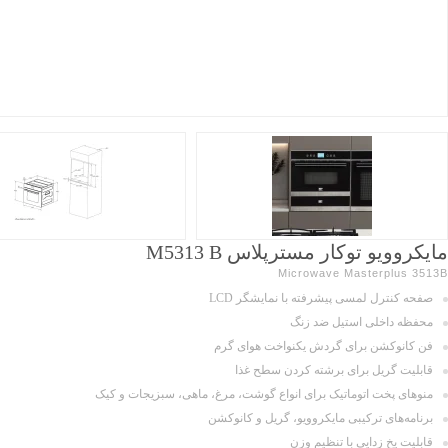
مایکروویو توکار مسترپلاس M5313 B
Microwave Masterplus 3513B
صفحه کنترل لمسی پیشرفته با نمایشگر LCD
محفظه داخلی استیل ضد زنگ
فن کانوکشن برای گردش یکنواخت هوای گرم
قابلیت گریل برای برشته کردن سطح غذا
منوهای پخت اتوماتیک برای انواع گوشت، مرغ، ماهی، سبزیجات و کیک
برنامه‌های ترکیبی مایکروویو، گریل و کانوکشن
قابلیت یخ زدایی با تنظیم وزن