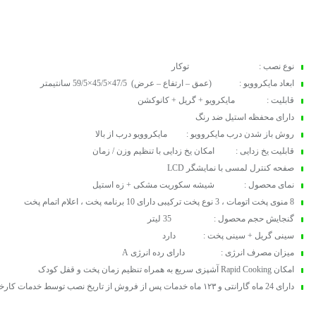
نوع نصب : توکار
ابعاد مایکروویو : (عمق – ارتفاع – عرض) 47/5×45/5×59/5 سانتیمتر
قابلیت : مایکرویو + گریل + کانوکشن
دارای محفظه استیل ضد رنگ
روش باز شدن درب مایکروویو :
مایکروویو درب از بالا
قابلیت یخ زدایی : امکان یخ زدایی با تنظیم وزن / زمان
صفحه کنترل لمسی با نمایشگر LCD
نمای محصول : شیشه سکوریت مشکی + زه استیل
8 منوی پخت اتومات ، 3 نوع پخت ترکیبی
دارای 10 برنامه پخت ، اعلام اتمام پخت
گنجایش حجم محصول : 35 لیتر
سینی گریل + سینی پخت : دارد
میزان مصرف انرژی : دارای رده انرژی A
امکان Rapid Cooking آشپزی سریع به همراه تنظیم زمان پخت و قفل کودک
دارای 24 ماه گارانتی و ۱۲۳ ماه خدمات پس از فروش از تاریخ نصب توسط خدمات کارخانه