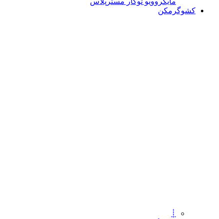
مایکروویو توکار مسترپلاس
کشوگرمکن
┊