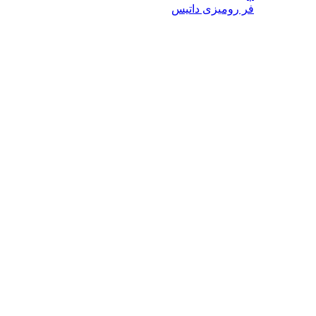
فر رومیزی داتیس