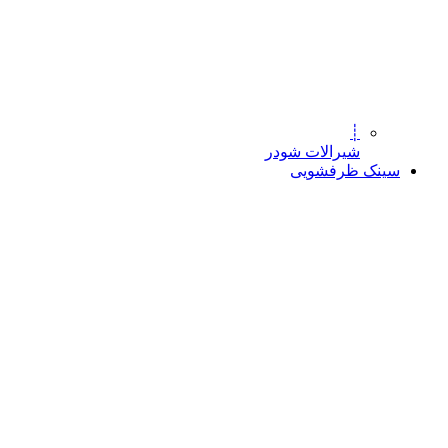
┊
شیرالات شودر
سینک ظرفشویی