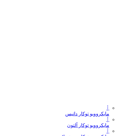
┊
مایکروویو توکار داتیس
┊
مایکروویو توکار آلتون
┊