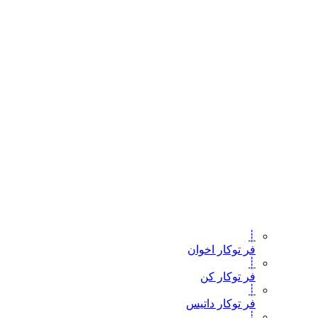
┊
فر توکار اخوان
┊
فر توکار کن
┊
فر توکار داتیس
┊