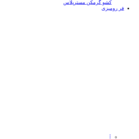
کشو گرمکن مسترپلاس
فر رومیزی
┊