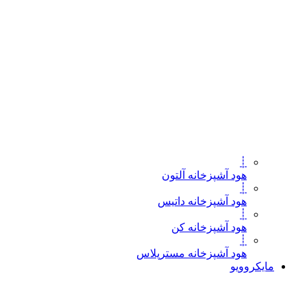
┊
هود آشپزخانه آلتون
┊
هود آشپزخانه داتیس
┊
هود آشپزخانه کن
┊
هود آشپزخانه مسترپلاس
مایکروویو