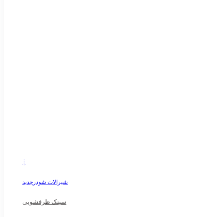
┊
شیرالات شودر
جدید
سینک ظرفشویی