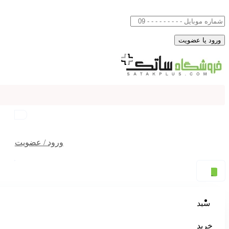
ورود / عضویت
0
سبد
خرید