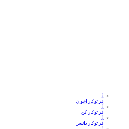
┊
فر توکار اخوان
┊
فر توکار کن
┊
فر توکار داتیس
┊