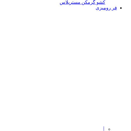
کشو گرمکن مسترپلاس
فر رومیزی
┊