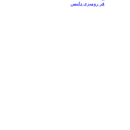
فر رومیزی داتیس