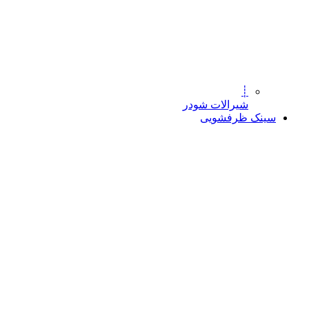
┊
شیرالات شودر
سینک ظرفشویی