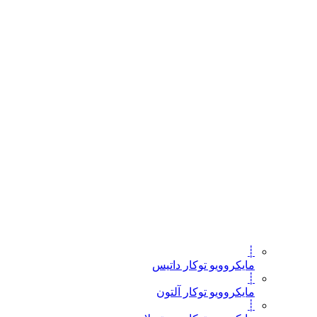
┊
مایکروویو توکار داتیس
┊
مایکروویو توکار آلتون
┊