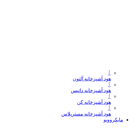
┊
هود آشپزخانه آلتون
┊
هود آشپزخانه داتیس
┊
هود آشپزخانه کن
┊
هود آشپزخانه مسترپلاس
مایکروویو