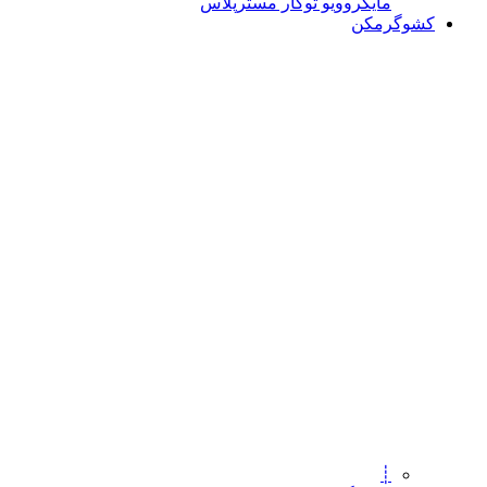
مایکروویو توکار مسترپلاس
کشوگرمکن
┊