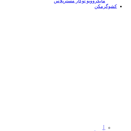
مایکروویو توکار مسترپلاس
کشوگرمکن
┊