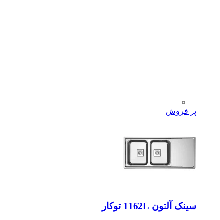
پر فروش
سینک آلتون 1162L توکار