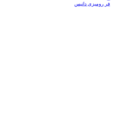
فر رومیزی داتیس