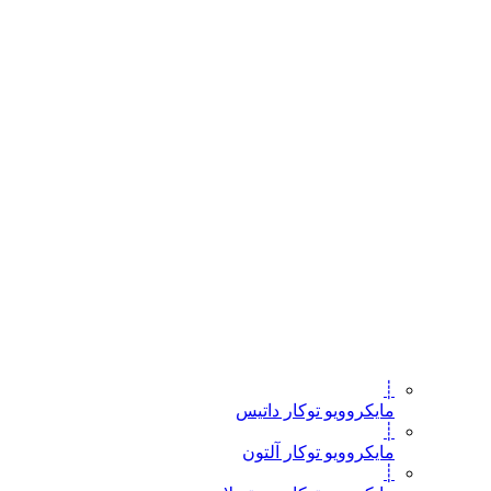
┊
مایکروویو توکار داتیس
┊
مایکروویو توکار آلتون
┊