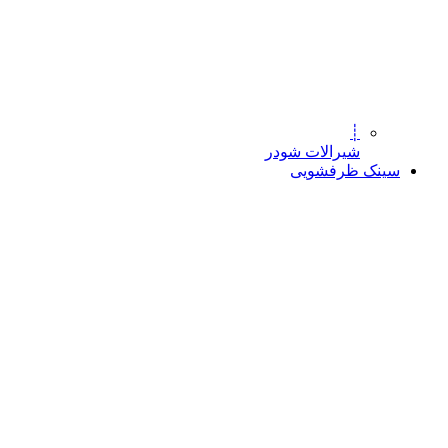
┊
شیرالات شودر
سینک ظرفشویی