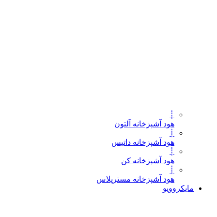
┊
هود آشپزخانه آلتون
┊
هود آشپزخانه داتیس
┊
هود آشپزخانه کن
┊
هود آشپزخانه مسترپلاس
مایکروویو