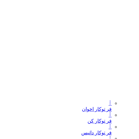
┊
فر توکار اخوان
┊
فر توکار کن
┊
فر توکار داتیس
┊