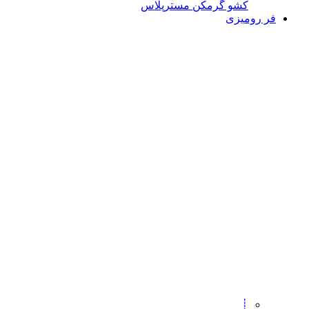
کشو گرمکن مسترپلاس
فر رومیزی
┊