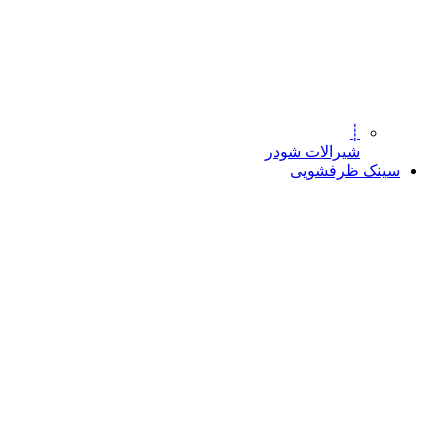
┊
شیرالات شودر
سینک ظرفشویی