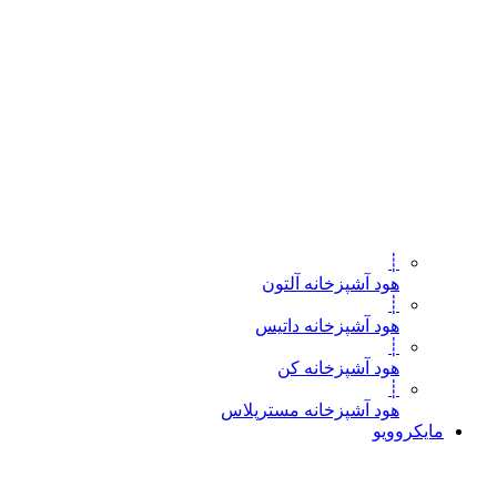
┊
هود آشپزخانه آلتون
┊
هود آشپزخانه داتیس
┊
هود آشپزخانه کن
┊
هود آشپزخانه مسترپلاس
مایکروویو