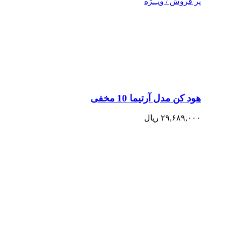
پر فروش / ویــژه
هود کن مدل آرتیما 10 مخفی
۲۹,۶۸۹,۰۰۰
ریال