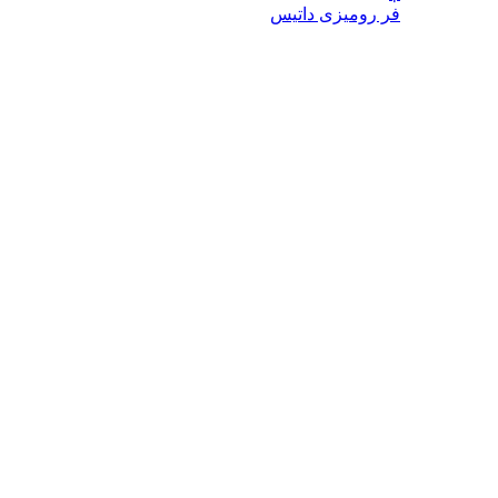
فر رومیزی داتیس