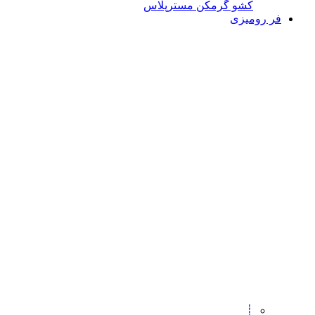
کشو گرمکن مسترپلاس
فر رومیزی
┊