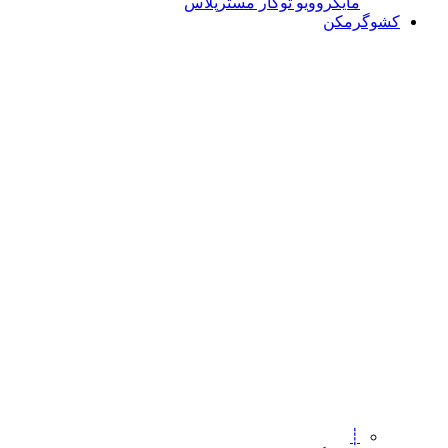
مایکروویو توکار مسترپلاس
کشوگرمکن
┊