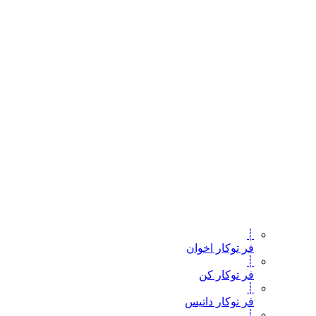
┊
فر توکار اخوان
┊
فر توکار کن
┊
فر توکار داتیس
┊