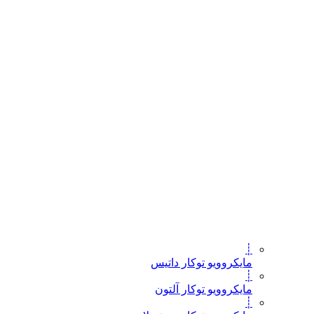
┊
مایکروویو توکار داتیس
┊
مایکروویو توکار آلتون
┊